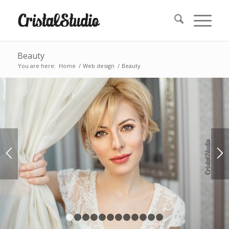
Beauty
You are here:
Home
/
Web design
/
Beauty
1
2
3
4
5
6
7
8
9
10
11
12