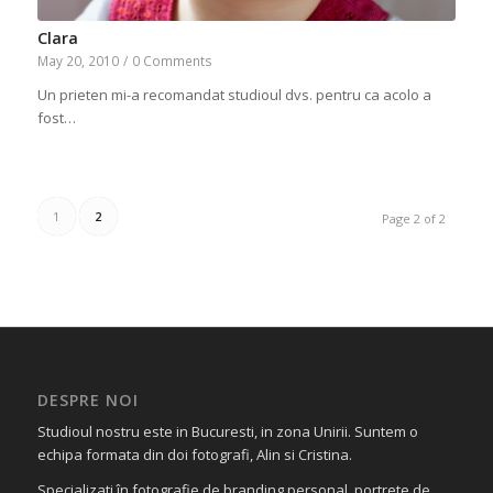
Clara
May 20, 2010
/
0 Comments
Un prieten mi-a recomandat studioul dvs. pentru ca acolo a
fost…
1
2
Page 2 of 2
DESPRE NOI
Studioul nostru este in Bucuresti, in zona Unirii. Suntem o
echipa formata din doi fotografi, Alin si Cristina.
Specializati în fotografie de branding personal, portrete de