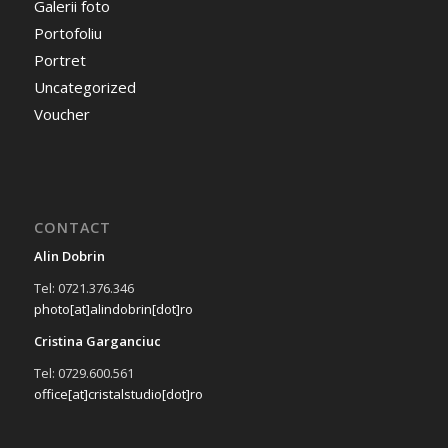
Galerii foto
Portofoliu
Portret
Uncategorized
Voucher
CONTACT
Alin Dobrin
Tel: 0721.376.346
photo[at]alindobrin[dot]ro
Cristina Garganciuc
Tel: 0729.600.561
office[at]cristalstudio[dot]ro