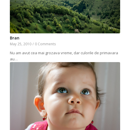
Bran
May 25, 2010
/
0 Comments
Nu am avut cea mai grozava vreme, dar culorile de primavara
au…