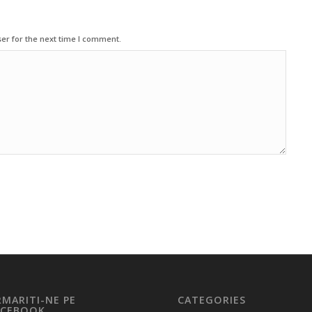
er for the next time I comment.
RMARITI-NE PE
CATEGORIES
ACEBOOK