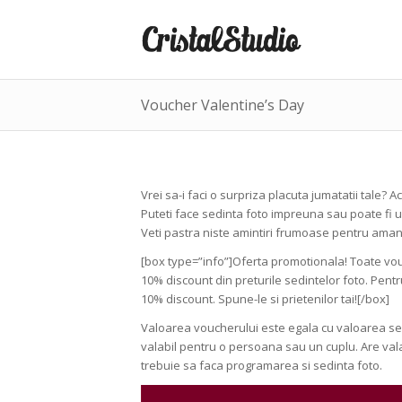
Voucher Valentine’s Day
Vrei sa-i faci o surpriza placuta jumatatii tale?
Puteti face sedinta foto impreuna sau poate fi 
Veti pastra niste amintiri frumoase pentru aman
[box type=”info”]Oferta promotionala! Toate vou
10% discount din preturile sedintelor foto. Pentr
10% discount. Spune-le si prietenilor tai![/box]
Valoarea voucherului este egala cu valoarea sesi
valabil pentru o persoana sau un cuplu. Are valabi
trebuie sa faca programarea si sedinta foto.