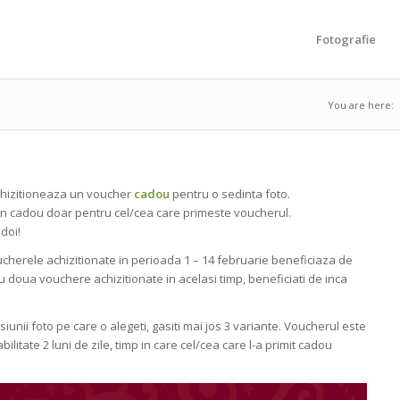
Fotografie
You are here:
 Achizitioneaza un voucher
cadou
pentru o sedinta foto.
un cadou doar pentru cel/cea care primeste voucherul.
doi!
cherele achizitionate in perioada 1 – 14 februarie beneficiaza de
u doua vouchere achizitionate in acelasi timp, beneficiati de inca
unii foto pe care o alegeti, gasiti mai jos 3 variante. Voucherul este
litate 2 luni de zile, timp in care cel/cea care l-a primit cadou