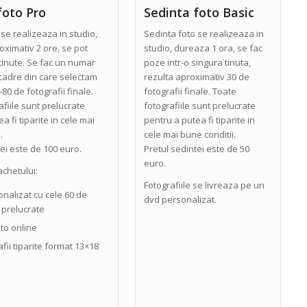
foto Pro
Sedinta foto Basic
se realizeaza in studio,
Sedinta foto se realizeaza in
ximativ 2 ore, se pot
studio, dureaza 1 ora, se fac
tinute. Se fac un numar
poze intr-o singura tinuta,
 cadre din care selectam
rezulta aproximativ 30 de
0 de fotografii finale.
fotografii finale. Toate
fiile sunt prelucrate
fotografiile sunt prelucrate
a fi tiparite in cele mai
pentru a putea fi tiparite in
.
cele mai bune conditii.
tei este de 100 euro.
Pretul sedintei este de 50
euro.
achetului:
Fotografiile se livreaza pe un
nalizat cu cele 60 de
dvd personalizat.
i prelucrate
oto online
afii tiparite format 13×18