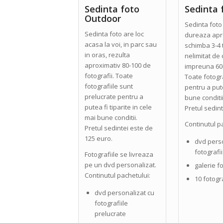
Sedinta foto
Sedinta 
Outdoor
Sedinta foto 
Sedinta foto are loc
dureaza apro
acasa la voi, in parc sau
schimba 3-4 
in oras, rezulta
nelimitat de
aproximativ 80-100 de
impreuna 60-8
fotografii. Toate
Toate fotogra
fotografiile sunt
pentru a pute
prelucrate pentru a
bune conditii
putea fi tiparite in cele
Pretul sedin
mai bune conditii.
Continutul p
Pretul sedintei este de
125 euro.
dvd perso
fotografi
Fotografiile se livreaza
pe un dvd personalizat.
galerie f
Continutul pachetului:
10 fotogr
dvd personalizat cu
fotografiile
prelucrate