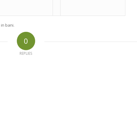
in bani.
0
REPLIES